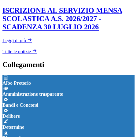
ISCRIZIONE AL SERVIZIO MENSA
SCOLASTICA A.S. 2026/2027 -
SCADENZA 30 LUGLIO 2026
Leggi di più
Tutte le notizie
Collegamenti
Albo Pretorio
Amministrazione trasparente
Bandi e Concorsi
Delibere
Determine